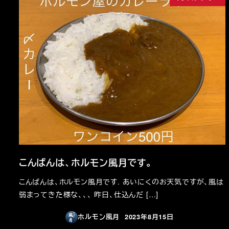
こんばんは、ホルモン風月です。
こんばんは、ホルモン風月です. あいにくのお天気ですが、風は
弱まってきた様な、、、 昨日、仕込んだ […]
ホルモン風月
2023年8月15日
投稿日