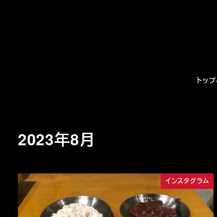
メ
イ
ン
コ
ン
テ
トップ
ン
ツ
へ
移
2023年8月
動
インスタグラム