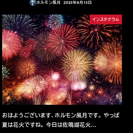
ホルモン風月
2023年8月13日
投稿日
インスタグラム
おはようございます、ホルモン風月です。 やっぱ
夏は花火ですね。 今日は佐鳴湖花火…