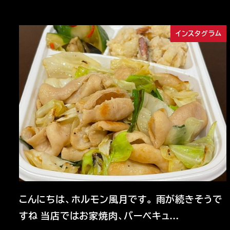
インスタグラム
こんにちは、ホルモン風月です。 雨が続きそうで
すね 当店ではお家焼肉、バーベキュ…