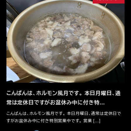
こんばんは、ホルモン風月です。 本日月曜日、通
常は定休日ですがお盆休み中に付き特…
こんばんは、ホルモン風月です。 本日月曜日、通常は定休日で
すがお盆休み中に付き特別営業中です。 営業 […]