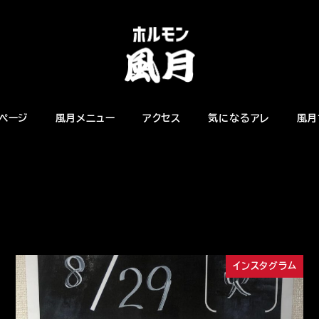
ページ
風月メニュー
アクセス
気になるアレ
風月
インスタグラム