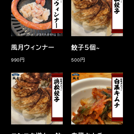
風月ウィンナー
餃子５個~
990円
500円