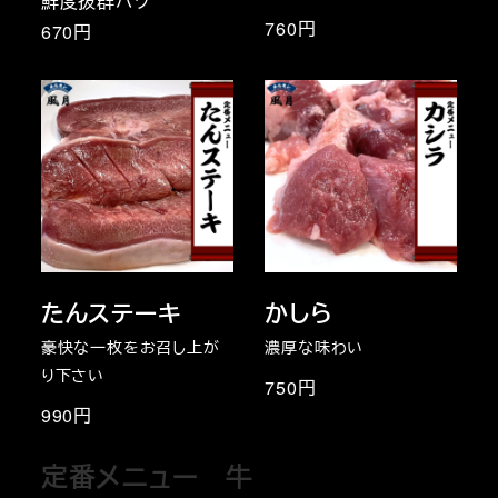
鮮度抜群ハツ
760円
670円
たんステーキ
かしら
豪快な一枚をお召し上が
濃厚な味わい
り下さい
750円
990円
定番メニュー 牛