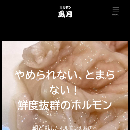
メ
イ
MENU
ン
コ
ン
テ
ン
ツ
やめられない、とまら
へ
移
ない！
動
鮮度抜群のホルモン
朝どれ
したホルモンをお店へ