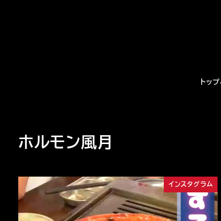
メ
イ
ン
コ
ン
テ
トップ
ン
ツ
へ
移
ホルモン風月
動
インスタグラム