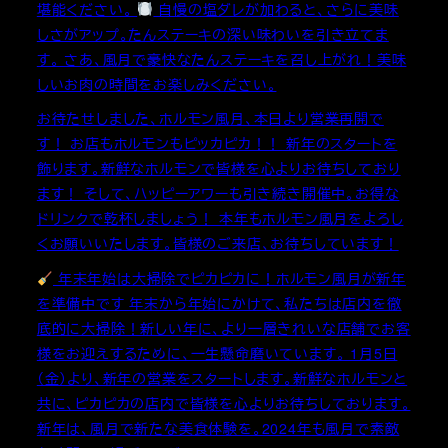
堪能ください。
自慢の塩ダレが加わると、さらに美味
しさがアップ。たんステーキの深い味わいを引き立てま
す。 さあ、風月で豪快なたんステーキを召し上がれ！美味
しいお肉の時間をお楽しみください。
お待たせしました、ホルモン風月、本日より営業再開で
す！ お店もホルモンもピッカピカ！！ 新年のスタートを
飾ります。新鮮なホルモンで皆様を心よりお待ちしており
ます！ そして、ハッピーアワーも引き続き開催中。お得な
ドリンクで乾杯しましょう！ 本年もホルモン風月をよろし
くお願いいたします。皆様のご来店、お待ちしています！
年末年始は大掃除でピカピカに！ホルモン風月が新年
を準備中です 年末から年始にかけて、私たちは店内を徹
底的に大掃除！新しい年に、より一層きれいな店舗でお客
様をお迎えするために、一生懸命磨いています。 1月5日
（金）より、新年の営業をスタートします。新鮮なホルモンと
共に、ピカピカの店内で皆様を心よりお待ちしております。
新年は、風月で新たな美食体験を。2024年も風月で素敵