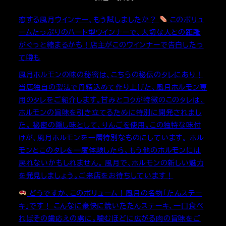
恋する風月ウインナー、もう試しましたか？
このボリュ
ームたっぷりのハート型ウインナーで、大切な人との距離
がぐっと縮まるかも！店主がこのウインナーで告白したっ
て噂も
風月ホルモンの味の秘密は、こちらの秘伝のタレにあり！
当店独自の製法で丹精込めて作り上げた、風月ホルモン専
用のタレをご紹介します。甘みとコクが特徴のこのタレは、
ホルモンの旨味を引き立てるために特別に開発されまし
た。 秘密の隠し味として、りんごを使用。この独特な味付
けが、風月ホルモンを一層特別なものにしています。 ホル
モンとこのタレを一度体験したら、もう他のホルモンには
戻れないかもしれません。 風月で、ホルモンの新しい魅力
を発見しましょう。ご来店をお待ちしています！
どうですか、このボリューム！風月の名物「たんステー
キ」です！ こんなに豪快に焼いたたんステーキ、一口食べ
ればその歯応えの虜に。噛むほどに広がる肉の旨味をご