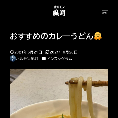
メ
イ
MENU
ン
コ
おすすめのカレーうどん
ン
テ
ン
2021年5月21日
2021年6月28日
投稿日
更新日
ツ
カテゴリー
ホルモン風月
インスタグラム
著
へ
者
移
動