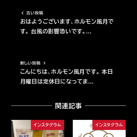
古い投稿
おはようございます、ホルモン風月で
す。 台風の影響恐いです。…
新しい投稿
こんにちは、ホルモン風月です。 本日
月曜日は定休日になってま…
関連記事
インスタグラム
インスタグラム