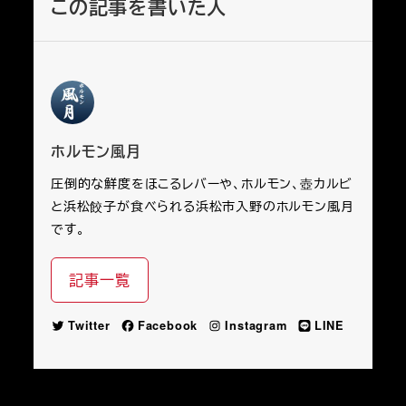
この記事を書いた人
ホルモン風月
圧倒的な鮮度をほこるレバーや、ホルモン、壺カルビ
と浜松餃子が食べられる浜松市入野のホルモン風月
です。
記事一覧
Twitter
Facebook
Instagram
LINE