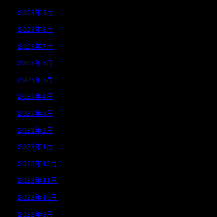
2023年9月
2023年8月
2023年7月
2023年6月
2023年5月
2023年4月
2023年3月
2023年2月
2023年1月
2022年12月
2022年11月
2022年10月
2022年9月