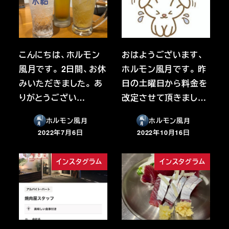
こんにちは、ホルモン
おはようございます、
風月です。 2日間、お休
ホルモン風月です。 昨
みいただきました。 あ
日の土曜日から料金を
りがとうござい…
改定させて頂きまし…
ホルモン風月
ホルモン風月
2022年7月6日
2022年10月16日
投稿日
投稿日
インスタグラム
インスタグラム