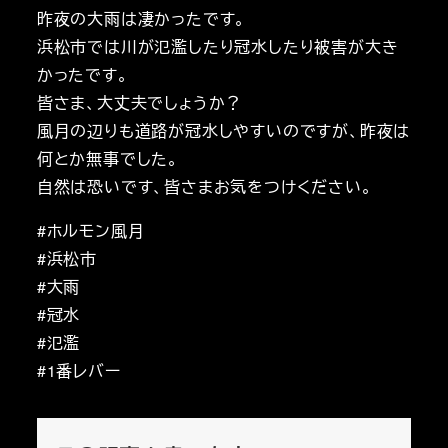
昨夜の大雨は凄かったです。
浜松市では川が氾濫したり冠水したり被害が大き
かったです。
皆さま、大丈夫でしょうか？
風月の辺りも道路が冠水しやすいのですが、昨夜は
何とか無事でした。
自然は恐いです、皆さまお気をつけください。
#ホルモン風月
#浜松市
#大雨
#冠水
#氾濫
#1番レバー