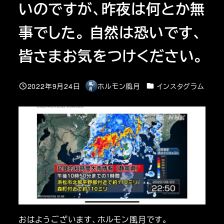
いのですが、昨夜は何とか無
事でした。 自然は恐いです、
皆さまお気をつけください。
カテゴリー
2022年9月24日
ホルモン風月
インスタグラム
投稿日
著
者
おはようございます、ホルモン風月です。