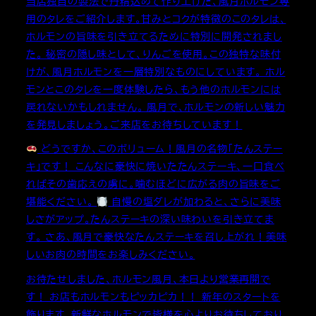
当店独自の製法で丹精込めて作り上げた、風月ホルモン専
用のタレをご紹介します。甘みとコクが特徴のこのタレは、
ホルモンの旨味を引き立てるために特別に開発されまし
た。 秘密の隠し味として、りんごを使用。この独特な味付
けが、風月ホルモンを一層特別なものにしています。 ホル
モンとこのタレを一度体験したら、もう他のホルモンには
戻れないかもしれません。 風月で、ホルモンの新しい魅力
を発見しましょう。ご来店をお待ちしています！
どうですか、このボリューム！風月の名物「たんステー
キ」です！ こんなに豪快に焼いたたんステーキ、一口食べ
ればその歯応えの虜に。噛むほどに広がる肉の旨味をご
堪能ください。
自慢の塩ダレが加わると、さらに美味
しさがアップ。たんステーキの深い味わいを引き立てま
す。 さあ、風月で豪快なたんステーキを召し上がれ！美味
しいお肉の時間をお楽しみください。
お待たせしました、ホルモン風月、本日より営業再開で
す！ お店もホルモンもピッカピカ！！ 新年のスタートを
飾ります。新鮮なホルモンで皆様を心よりお待ちしており