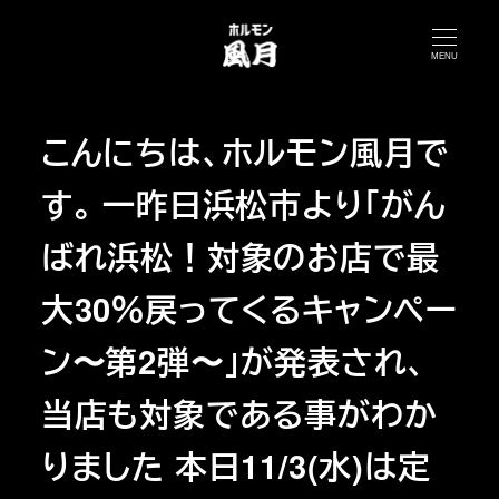
メ
イ
MENU
ン
コ
こんにちは、ホルモン風月で
ン
テ
す。 一昨日浜松市より「がん
ン
ツ
ばれ浜松！対象のお店で最
へ
大30％戻ってくるキャンペー
移
動
ン〜第2弾〜」が発表され、
当店も対象である事がわか
りました 本日11/3(水)は定