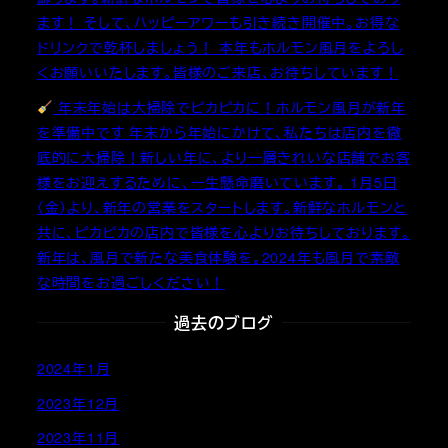
ます！ そして、ハッピーアワーも引き続き開催中。お得な
ドリンクで乾杯しましょう！ 本年もホルモン風月をよろし
くお願いいたします。皆様のご来店、お待ちしています！
年末年始は大掃除でピカピカに！ホルモン風月が新年
を準備中です 年末から年始にかけて、私たちは店内を徹
底的に大掃除！新しい年に、より一層きれいな店舗でお客
様をお迎えするために、一生懸命磨いています。 1月5日
（金）より、新年の営業をスタートします。新鮮なホルモンと
共に、ピカピカの店内で皆様を心よりお待ちしております。
新年は、風月で新たな美食体験を。2024年も風月で素敵
な時間をお過ごしください！
過去のブログ
2024年1月
2023年12月
2023年11月