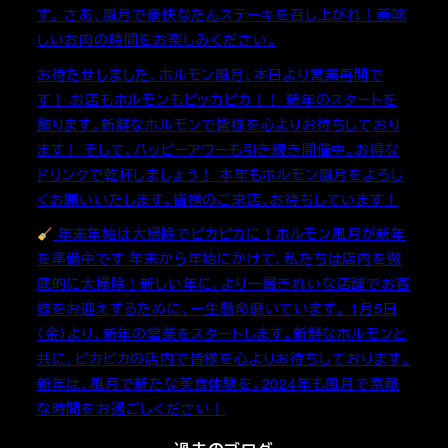
す。 さあ、風月で豪快なたんステーキを召し上がれ！美味
しいお肉の時間をお楽しみください。
お待たせしました、ホルモン風月、本日より営業再開で
す！ お店もホルモンもピッカピカ！！ 新年のスタートを
飾ります。新鮮なホルモンで皆様を心よりお待ちしており
ます！ そして、ハッピーアワーも引き続き開催中。お得な
ドリンクで乾杯しましょう！ 本年もホルモン風月をよろし
くお願いいたします。皆様のご来店、お待ちしています！
年末年始は大掃除でピカピカに！ホルモン風月が新年
を準備中です 年末から年始にかけて、私たちは店内を徹
底的に大掃除！新しい年に、より一層きれいな店舗でお客
様をお迎えするために、一生懸命磨いています。 1月5日
（金）より、新年の営業をスタートします。新鮮なホルモンと
共に、ピカピカの店内で皆様を心よりお待ちしております。
新年は、風月で新たな美食体験を。2024年も風月で素敵
な時間をお過ごしください！