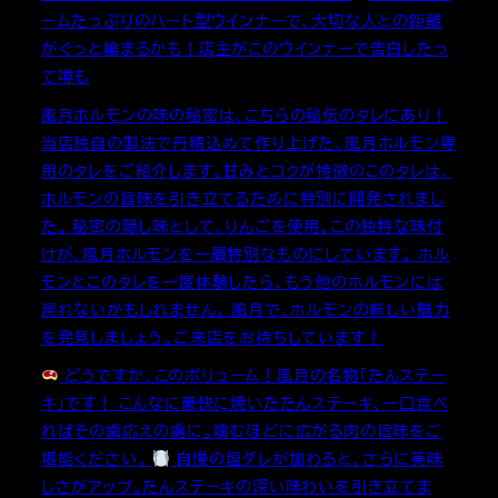
ームたっぷりのハート型ウインナーで、大切な人との距離
がぐっと縮まるかも！店主がこのウインナーで告白したっ
て噂も
風月ホルモンの味の秘密は、こちらの秘伝のタレにあり！
当店独自の製法で丹精込めて作り上げた、風月ホルモン専
用のタレをご紹介します。甘みとコクが特徴のこのタレは、
ホルモンの旨味を引き立てるために特別に開発されまし
た。 秘密の隠し味として、りんごを使用。この独特な味付
けが、風月ホルモンを一層特別なものにしています。 ホル
モンとこのタレを一度体験したら、もう他のホルモンには
戻れないかもしれません。 風月で、ホルモンの新しい魅力
を発見しましょう。ご来店をお待ちしています！
どうですか、このボリューム！風月の名物「たんステー
キ」です！ こんなに豪快に焼いたたんステーキ、一口食べ
ればその歯応えの虜に。噛むほどに広がる肉の旨味をご
堪能ください。
自慢の塩ダレが加わると、さらに美味
しさがアップ。たんステーキの深い味わいを引き立てま