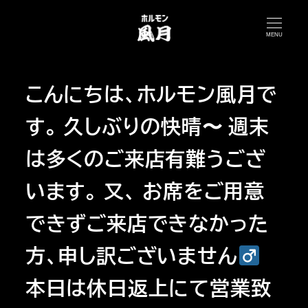
メ
イ
MENU
ン
コ
こんにちは、ホルモン風月で
ン
テ
す。 久しぶりの快晴〜 週末
ン
ツ
は多くのご来店有難うござ
へ
います。 又、 お席をご用意
移
動
できずご来店できなかった
方、申し訳ございません‍
本日は休日返上にて営業致