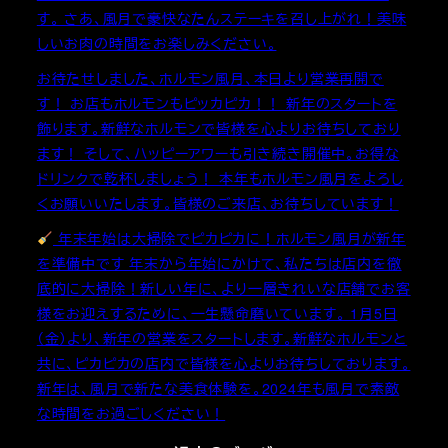
す。 さあ、風月で豪快なたんステーキを召し上がれ！美味
しいお肉の時間をお楽しみください。
お待たせしました、ホルモン風月、本日より営業再開で
す！ お店もホルモンもピッカピカ！！ 新年のスタートを
飾ります。新鮮なホルモンで皆様を心よりお待ちしており
ます！ そして、ハッピーアワーも引き続き開催中。お得な
ドリンクで乾杯しましょう！ 本年もホルモン風月をよろし
くお願いいたします。皆様のご来店、お待ちしています！
年末年始は大掃除でピカピカに！ホルモン風月が新年
を準備中です 年末から年始にかけて、私たちは店内を徹
底的に大掃除！新しい年に、より一層きれいな店舗でお客
様をお迎えするために、一生懸命磨いています。 1月5日
（金）より、新年の営業をスタートします。新鮮なホルモンと
共に、ピカピカの店内で皆様を心よりお待ちしております。
新年は、風月で新たな美食体験を。2024年も風月で素敵
な時間をお過ごしください！