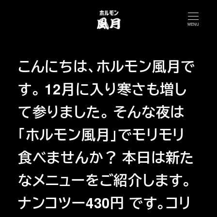
メ
イ
MENU
ン
コ
こんにちは、ホルモン風月で
ン
テ
す。 12月に入り寒さも増し
ン
ツ
て参りました。 そんな夜は
へ
「ホルモン風月」でモリモリ
移
動
食べませんか？ 本日は新た
なメニューをご紹介します。
ナンコツー430円 です。コリ