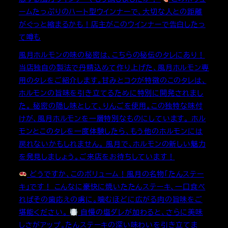
ームたっぷりのハート型ウインナーで、大切な人との距離
がぐっと縮まるかも！店主がこのウインナーで告白したっ
て噂も
風月ホルモンの味の秘密は、こちらの秘伝のタレにあり！
当店独自の製法で丹精込めて作り上げた、風月ホルモン専
用のタレをご紹介します。甘みとコクが特徴のこのタレは、
ホルモンの旨味を引き立てるために特別に開発されまし
た。 秘密の隠し味として、りんごを使用。この独特な味付
けが、風月ホルモンを一層特別なものにしています。 ホル
モンとこのタレを一度体験したら、もう他のホルモンには
戻れないかもしれません。 風月で、ホルモンの新しい魅力
を発見しましょう。ご来店をお待ちしています！
どうですか、このボリューム！風月の名物「たんステー
キ」です！ こんなに豪快に焼いたたんステーキ、一口食べ
ればその歯応えの虜に。噛むほどに広がる肉の旨味をご
堪能ください。
自慢の塩ダレが加わると、さらに美味
しさがアップ。たんステーキの深い味わいを引き立てま