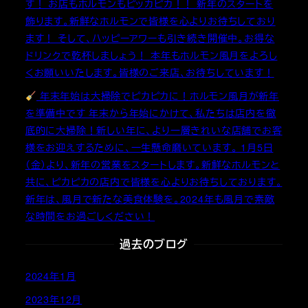
す！ お店もホルモンもピッカピカ！！ 新年のスタートを
飾ります。新鮮なホルモンで皆様を心よりお待ちしており
ます！ そして、ハッピーアワーも引き続き開催中。お得な
ドリンクで乾杯しましょう！ 本年もホルモン風月をよろし
くお願いいたします。皆様のご来店、お待ちしています！
年末年始は大掃除でピカピカに！ホルモン風月が新年
を準備中です 年末から年始にかけて、私たちは店内を徹
底的に大掃除！新しい年に、より一層きれいな店舗でお客
様をお迎えするために、一生懸命磨いています。 1月5日
（金）より、新年の営業をスタートします。新鮮なホルモンと
共に、ピカピカの店内で皆様を心よりお待ちしております。
新年は、風月で新たな美食体験を。2024年も風月で素敵
な時間をお過ごしください！
過去のブログ
2024年1月
2023年12月