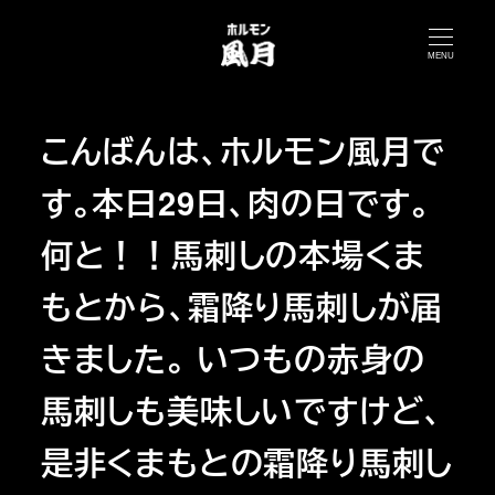
メ
イ
MENU
ン
コ
こんばんは、ホルモン風月で
ン
テ
す。本日29日、肉の日です。
ン
ツ
何と！！馬刺しの本場くま
へ
もとから、霜降り馬刺しが届
移
動
きました。 いつもの赤身の
馬刺しも美味しいですけど、
是非くまもとの霜降り馬刺し