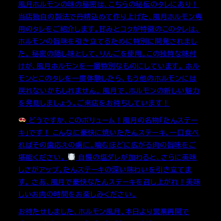
風月ホルモンの味の秘密は、こちらの秘伝のタレにあり！
当店独自の製法で丹精込めて作り上げた、風月ホルモン専
用のタレをご紹介します。甘みとコクが特徴のこのタレは、
ホルモンの旨味を引き立てるために特別に開発されまし
た。 秘密の隠し味として、りんごを使用。この独特な味付
けが、風月ホルモンを一層特別なものにしています。 ホル
モンとこのタレを一度体験したら、もう他のホルモンには
戻れないかもしれません。 風月で、ホルモンの新しい魅力
を発見しましょう。ご来店をお待ちしています！
どうですか、このボリューム！風月の名物「たんステー
キ」です！ こんなに豪快に焼いたたんステーキ、一口食べ
ればその歯応えの虜に。噛むほどに広がる肉の旨味をご
堪能ください。
自慢の塩ダレが加わると、さらに美味
しさがアップ。たんステーキの深い味わいを引き立てま
す。 さあ、風月で豪快なたんステーキを召し上がれ！美味
しいお肉の時間をお楽しみください。
お待たせしました、ホルモン風月、本日より営業再開で