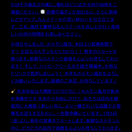
ればその歯応えの虜に。噛むほどに広がる肉の旨味をご
堪能ください。
自慢の塩ダレが加わると、さらに美味
しさがアップ。たんステーキの深い味わいを引き立てま
す。 さあ、風月で豪快なたんステーキを召し上がれ！美味
しいお肉の時間をお楽しみください。
お待たせしました、ホルモン風月、本日より営業再開で
す！ お店もホルモンもピッカピカ！！ 新年のスタートを
飾ります。新鮮なホルモンで皆様を心よりお待ちしており
ます！ そして、ハッピーアワーも引き続き開催中。お得な
ドリンクで乾杯しましょう！ 本年もホルモン風月をよろし
くお願いいたします。皆様のご来店、お待ちしています！
年末年始は大掃除でピカピカに！ホルモン風月が新年
を準備中です 年末から年始にかけて、私たちは店内を徹
底的に大掃除！新しい年に、より一層きれいな店舗でお客
様をお迎えするために、一生懸命磨いています。 1月5日
（金）より、新年の営業をスタートします。新鮮なホルモンと
共に、ピカピカの店内で皆様を心よりお待ちしております。