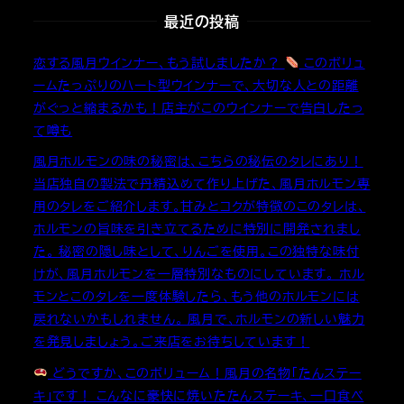
最近の投稿
恋する風月ウインナー、もう試しましたか？
このボリュ
ームたっぷりのハート型ウインナーで、大切な人との距離
がぐっと縮まるかも！店主がこのウインナーで告白したっ
て噂も
風月ホルモンの味の秘密は、こちらの秘伝のタレにあり！
当店独自の製法で丹精込めて作り上げた、風月ホルモン専
用のタレをご紹介します。甘みとコクが特徴のこのタレは、
ホルモンの旨味を引き立てるために特別に開発されまし
た。 秘密の隠し味として、りんごを使用。この独特な味付
けが、風月ホルモンを一層特別なものにしています。 ホル
モンとこのタレを一度体験したら、もう他のホルモンには
戻れないかもしれません。 風月で、ホルモンの新しい魅力
を発見しましょう。ご来店をお待ちしています！
どうですか、このボリューム！風月の名物「たんステー
キ」です！ こんなに豪快に焼いたたんステーキ、一口食べ