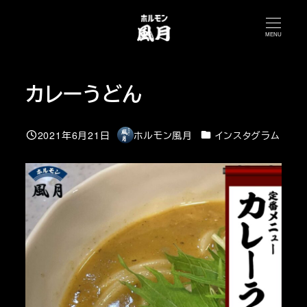
メ
イ
MENU
ン
コ
カレーうどん
ン
テ
ン
カテゴリー
2021年6月21日
ホルモン風月
インスタグラム
投稿日
著
ツ
者
へ
移
動