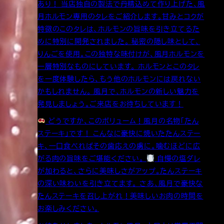
あり！ 当店独自の製法で丹精込めて作り上げた、風
月ホルモン専用のタレをご紹介します。甘みとコクが
特徴のこのタレは、ホルモンの旨味を引き立てるた
めに特別に開発されました。 秘密の隠し味として、
りんごを使用。この独特な味付けが、風月ホルモンを
一層特別なものにしています。 ホルモンとこのタレ
を一度体験したら、もう他のホルモンには戻れない
かもしれません。 風月で、ホルモンの新しい魅力を
発見しましょう。ご来店をお待ちしています！
どうですか、このボリューム！風月の名物「たん
ステーキ」です！ こんなに豪快に焼いたたんステー
キ、一口食べればその歯応えの虜に。噛むほどに広
がる肉の旨味をご堪能ください。
自慢の塩ダレ
が加わると、さらに美味しさがアップ。たんステーキ
の深い味わいを引き立てます。 さあ、風月で豪快な
たんステーキを召し上がれ！美味しいお肉の時間を
お楽しみください。