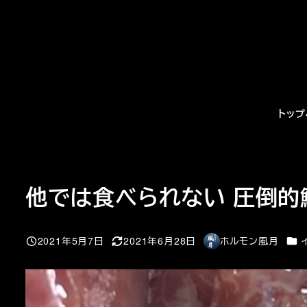
メ
イ
ン
コ
ン
テ
トップ
ン
ツ
へ
移
他では食べられない 圧倒的
動
カテ
2021年5月7日
2021年6月28日
ホルモン風月
投稿日
更新日
著
者