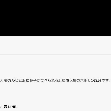
ン、壺カルビと浜松餃子が食べられる浜松市入野のホルモン風月です。
m
LINE