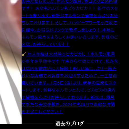
お待たせしました、ホルモン風月、本日より営業再開
です！ お店もホルモンもピッカピカ！！ 新年のスタ
ートを飾ります。新鮮なホルモンで皆様を心よりお待
ちしております！ そして、ハッピーアワーも引き続き
開催中。お得なドリンクで乾杯しましょう！ 本年も
ホルモン風月をよろしくお願いいたします。皆様のご
来店、お待ちしています！
年末年始は大掃除でピカピカに！ホルモン風月
が新年を準備中です 年末から年始にかけて、私たち
は店内を徹底的に大掃除！新しい年に、より一層き
れいな店舗でお客様をお迎えするために、一生懸命
磨いています。 1月5日（金）より、新年の営業をスタ
ートします。新鮮なホルモンと共に、ピカピカの店内
で皆様を心よりお待ちしております。 新年は、風月
で新たな美食体験を。2024年も風月で素敵な時間
をお過ごしください！
過去のブログ