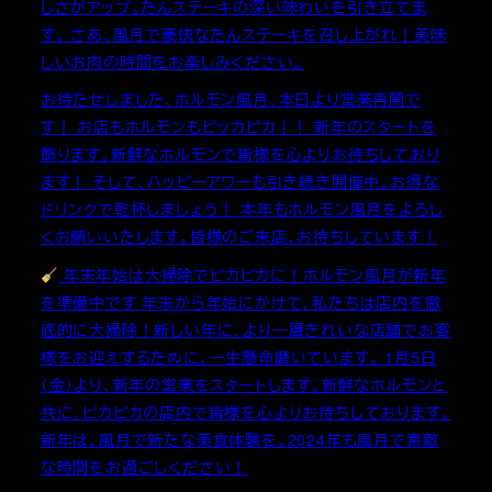
しさがアップ。たんステーキの深い味わいを引き立てま
す。 さあ、風月で豪快なたんステーキを召し上がれ！美味
しいお肉の時間をお楽しみください。
お待たせしました、ホルモン風月、本日より営業再開で
す！ お店もホルモンもピッカピカ！！ 新年のスタートを
飾ります。新鮮なホルモンで皆様を心よりお待ちしており
ます！ そして、ハッピーアワーも引き続き開催中。お得な
ドリンクで乾杯しましょう！ 本年もホルモン風月をよろし
くお願いいたします。皆様のご来店、お待ちしています！
年末年始は大掃除でピカピカに！ホルモン風月が新年
を準備中です 年末から年始にかけて、私たちは店内を徹
底的に大掃除！新しい年に、より一層きれいな店舗でお客
様をお迎えするために、一生懸命磨いています。 1月5日
（金）より、新年の営業をスタートします。新鮮なホルモンと
共に、ピカピカの店内で皆様を心よりお待ちしております。
新年は、風月で新たな美食体験を。2024年も風月で素敵
な時間をお過ごしください！