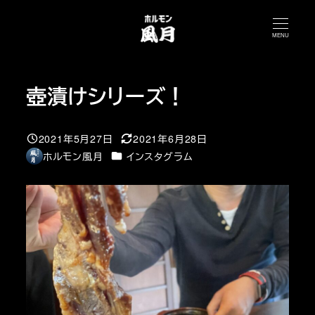
メ
イ
MENU
ン
コ
壺漬けシリーズ！
ン
テ
ン
2021年5月27日
2021年6月28日
投稿日
更新日
ツ
カテゴリー
ホルモン風月
インスタグラム
著
へ
者
移
動