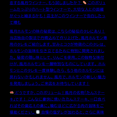
恋する風月ウインナー、もう試しましたか？
このボリュ
ームたっぷりのハート型ウインナーで、大切な人との距離
がぐっと縮まるかも！店主がこのウインナーで告白したっ
て噂も
風月ホルモンの味の秘密は、こちらの秘伝のタレにあり！
当店独自の製法で丹精込めて作り上げた、風月ホルモン専
用のタレをご紹介します。甘みとコクが特徴のこのタレは、
ホルモンの旨味を引き立てるために特別に開発されまし
た。 秘密の隠し味として、りんごを使用。この独特な味付
けが、風月ホルモンを一層特別なものにしています。 ホル
モンとこのタレを一度体験したら、もう他のホルモンには
戻れないかもしれません。 風月で、ホルモンの新しい魅力
を発見しましょう。ご来店をお待ちしています！
どうですか、このボリューム！風月の名物「たんステー
キ」です！ こんなに豪快に焼いたたんステーキ、一口食べ
ればその歯応えの虜に。噛むほどに広がる肉の旨味をご
堪能ください。
自慢の塩ダレが加わると、さらに美味