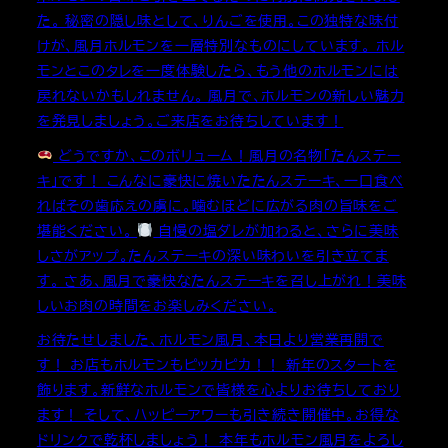
た。 秘密の隠し味として、りんごを使用。この独特な味付
けが、風月ホルモンを一層特別なものにしています。 ホル
モンとこのタレを一度体験したら、もう他のホルモンには
戻れないかもしれません。 風月で、ホルモンの新しい魅力
を発見しましょう。ご来店をお待ちしています！
どうですか、このボリューム！風月の名物「たんステー
キ」です！ こんなに豪快に焼いたたんステーキ、一口食べ
ればその歯応えの虜に。噛むほどに広がる肉の旨味をご
堪能ください。
自慢の塩ダレが加わると、さらに美味
しさがアップ。たんステーキの深い味わいを引き立てま
す。 さあ、風月で豪快なたんステーキを召し上がれ！美味
しいお肉の時間をお楽しみください。
お待たせしました、ホルモン風月、本日より営業再開で
す！ お店もホルモンもピッカピカ！！ 新年のスタートを
飾ります。新鮮なホルモンで皆様を心よりお待ちしており
ます！ そして、ハッピーアワーも引き続き開催中。お得な
ドリンクで乾杯しましょう！ 本年もホルモン風月をよろし