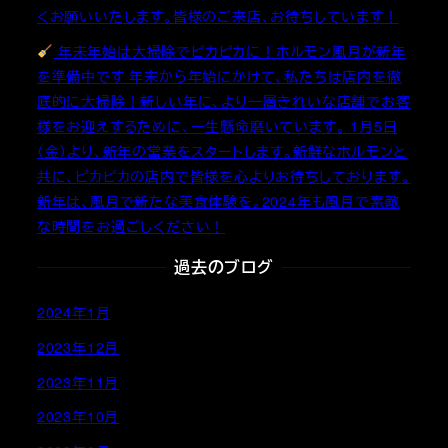
くお願いいたします。皆様のご来店、お待ちしています！
年末年始は大掃除でピカピカに！ホルモン風月が新年
を準備中です 年末から年始にかけて、私たちは店内を徹
底的に大掃除！新しい年に、より一層きれいな店舗でお客
様をお迎えするために、一生懸命磨いています。 1月5日
（金）より、新年の営業をスタートします。新鮮なホルモンと
共に、ピカピカの店内で皆様を心よりお待ちしております。
新年は、風月で新たな美食体験を。2024年も風月で素敵
な時間をお過ごしください！
過去のブログ
2024年1月
2023年12月
2023年11月
2023年10月