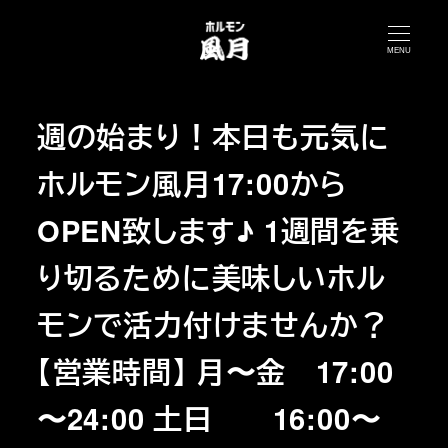
メ
イ
MENU
ン
コ
週の始まり！本日も元気に
ン
テ
ホルモン風月17:00から
ン
ツ
OPEN致します♪ 1週間を乗
へ
り切るために美味しいホル
移
動
モンで活力付けませんか？
【営業時間】 月〜金 17:00
〜24:00 土日 16:00〜