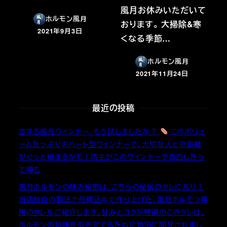
風月お休みいただいて
ホルモン風月
おります。 大掃除&寒
2021年9月3日
投稿日
くなる季節…
ホルモン風月
2021年11月24日
投稿日
最近の投稿
恋する風月ウインナー、もう試しましたか？
このボリュ
ームたっぷりのハート型ウインナーで、大切な人との距離
がぐっと縮まるかも！店主がこのウインナーで告白したっ
て噂も
風月ホルモンの味の秘密は、こちらの秘伝のタレにあり！
当店独自の製法で丹精込めて作り上げた、風月ホルモン専
用のタレをご紹介します。甘みとコクが特徴のこのタレは、
ホルモンの旨味を引き立てるために特別に開発されまし