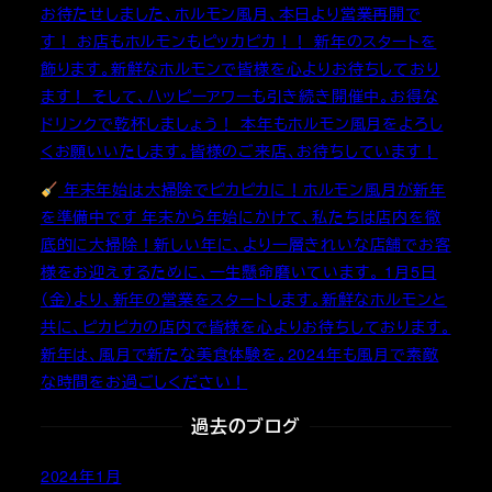
お待たせしました、ホルモン風月、本日より営業再開で
す！ お店もホルモンもピッカピカ！！ 新年のスタートを
飾ります。新鮮なホルモンで皆様を心よりお待ちしており
ます！ そして、ハッピーアワーも引き続き開催中。お得な
ドリンクで乾杯しましょう！ 本年もホルモン風月をよろし
くお願いいたします。皆様のご来店、お待ちしています！
年末年始は大掃除でピカピカに！ホルモン風月が新年
を準備中です 年末から年始にかけて、私たちは店内を徹
底的に大掃除！新しい年に、より一層きれいな店舗でお客
様をお迎えするために、一生懸命磨いています。 1月5日
（金）より、新年の営業をスタートします。新鮮なホルモンと
共に、ピカピカの店内で皆様を心よりお待ちしております。
新年は、風月で新たな美食体験を。2024年も風月で素敵
な時間をお過ごしください！
過去のブログ
2024年1月