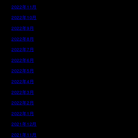
2022年11月
2022年10月
2022年9月
2022年8月
2022年7月
2022年6月
2022年5月
2022年4月
2022年3月
2022年2月
2022年1月
2021年12月
2021年11月