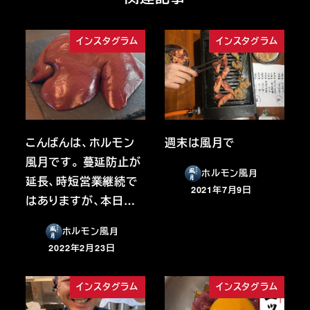
インスタグラム
インスタグラム
こんばんは、ホルモン
週末は風月で
風月です。 蔓延防止が
ホルモン風月
延長、時短営業継続で
2021年7月9日
投稿日
はありますが、本日…
ホルモン風月
2022年2月23日
投稿日
インスタグラム
インスタグラム