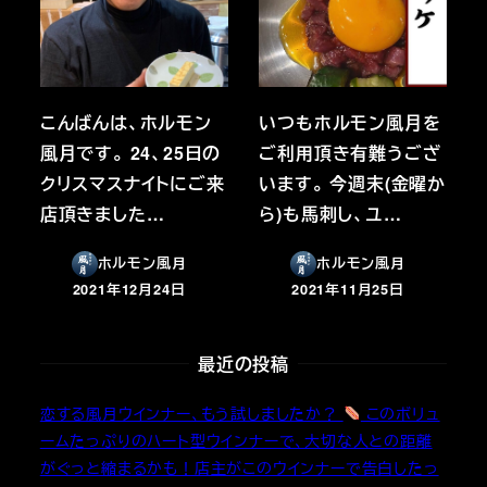
こんばんは、ホルモン
いつもホルモン風月を
風月です。 24、25日の
ご利用頂き有難うござ
クリスマスナイトにご来
います。 今週末(金曜か
店頂きました…
ら)も馬刺し、ユ…
ホルモン風月
ホルモン風月
2021年12月24日
2021年11月25日
投稿日
投稿日
最近の投稿
恋する風月ウインナー、もう試しましたか？
このボリュ
ームたっぷりのハート型ウインナーで、大切な人との距離
がぐっと縮まるかも！店主がこのウインナーで告白したっ