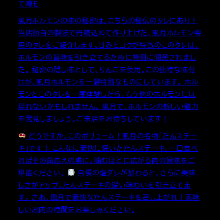
て噂も
風月ホルモンの味の秘密は、こちらの秘伝のタレにあり！
当店独自の製法で丹精込めて作り上げた、風月ホルモン専
用のタレをご紹介します。甘みとコクが特徴のこのタレは、
ホルモンの旨味を引き立てるために特別に開発されまし
た。 秘密の隠し味として、りんごを使用。この独特な味付
けが、風月ホルモンを一層特別なものにしています。 ホル
モンとこのタレを一度体験したら、もう他のホルモンには
戻れないかもしれません。 風月で、ホルモンの新しい魅力
を発見しましょう。ご来店をお待ちしています！
どうですか、このボリューム！風月の名物「たんステー
キ」です！ こんなに豪快に焼いたたんステーキ、一口食べ
ればその歯応えの虜に。噛むほどに広がる肉の旨味をご
堪能ください。
自慢の塩ダレが加わると、さらに美味
しさがアップ。たんステーキの深い味わいを引き立てま
す。 さあ、風月で豪快なたんステーキを召し上がれ！美味
しいお肉の時間をお楽しみください。